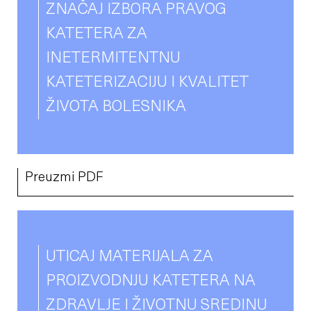
ZNAČAJ IZBORA PRAVOG
KATETERA ZA
INETERMITENTNU
KATETERIZACIJU I KVALITET
ŽIVOTA BOLESNIKA
Preuzmi PDF
UTICAJ MATERIJALA ZA
PROIZVODNJU KATETERA NA
ZDRAVLJE I ŽIVOTNU SREDINU