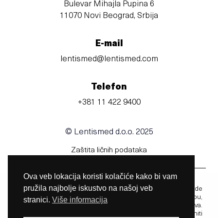
Bulevar Mihajla Pupina 6
11070 Novi Beograd, Srbija
E-mail
lentismed@lentismed.com
Telefon
+381 11 422 9400
© Lentismed d.o.o. 2025
Zaštita ličnih podataka
Ova veb lokacija koristi kolačiće kako bi vam
pružila najbolje iskustvo na našoj veb
Pre upotrebe obavezno pročitajte uputstva za upotrebu, gde
možete pronaći informacije vezane za upotrebu,
stranici.
Više informacija
kontraindikacije. upozorenja, mere predostrožnosti i uputstva.
Informacije u uputstvu nisu medicinski savet i ne mogu zameniti