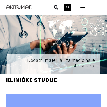
Skip
SR
to
content
Dodatni materijali za medicinske
stručnjake.
KLINIČKE STUDIJE